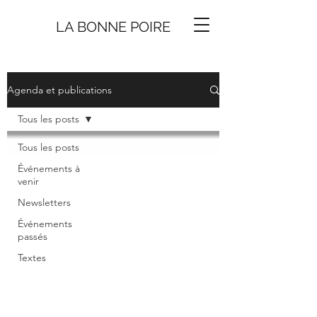
LA BONNE
P
O
I
R
E
Agenda et publications
Tous les posts
Tous les posts
Événements à
venir
Newsletters
Événements
passés
Textes