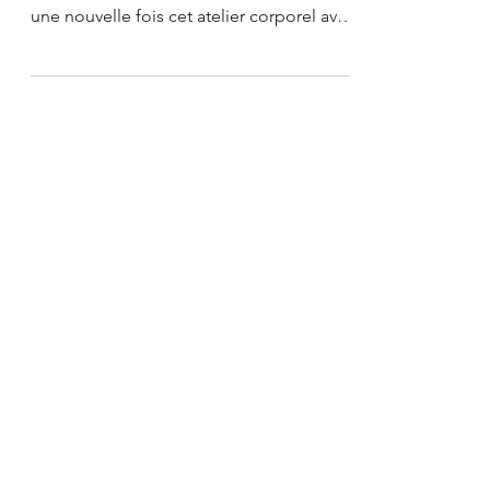
Édition d'hiver
Après une année qui a suscité beaucoup
d’enthousiasme, nous vous proposons
une nouvelle fois cet atelier corporel avec
André Chapatte,...