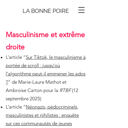
LA BONNE
P
O
I
R
E
Masculinisme et extrême
droite
L’article “
Sur Tiktok, le masculinisme à
portée de scroll : jusqu’où
l’algorithme peut-il emmener les ados
?
” de Marie-Laure Mathot et
Ambroise Carton pour la
RTBF
(12
septembre 2025)
L’article “
Néonazis, pédocriminels,
masculinistes et nihilistes : enquête
sur ces communautés de jeunes