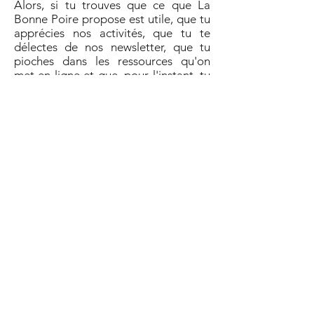
Alors, si tu trouves que ce que La
Bonne Poire propose est utile, que tu
apprécies nos activités, que tu te
délectes de nos newsletter, que tu
pioches dans les ressources qu'on
met en ligne et que, pour l'instant, tu
as la possibilité de nous soutenir, fais-
le, c'est important pour que La Bonne
Poire pui
sse continuer d'exister.
Surtout qu'on a plein de super projets
pour les prochains mois !
Pour ce faire, rien de plus simple : tu
peux nous faire un
virement
sur le
compte BE09
3630 2129 3257
, avec
en communication "
Retour
d'ascenseur
" (et un p'tit mot gentil si
tu veux :) ).
M
e
r
c
i
!