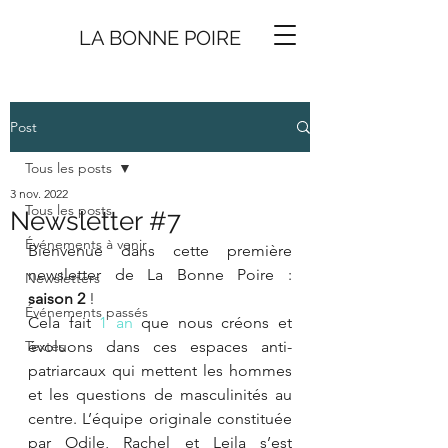
LA BONNE
P
O
I
R
E
Post
Tous les posts
3 nov. 2022
Tous les posts
Newsletter #7
Événements à venir
Bienvenue dans cette première 
newsletter de La Bonne Poire : 
Newsletters
saison 2
 ! 
Événements passés
Cela fait 
1 an
 que nous créons et 
Textes
évoluons dans ces espaces anti-
patriarcaux qui mettent les hommes 
et les questions de masculinités au 
centre. L’équipe originale constituée 
par Odile, Rachel et Leila s’est 