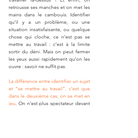
retrousse ses manches et on met les 
mains dans le cambouis. Identifier 
qu’il y a un problème, ou une 
situation insatisfaisante, ou quelque 
chose qui cloche, ce n’est pas se 
mettre au travail : c’est à la limite 
sortir du déni. Mais on peut fermer 
les yeux aussi rapidement qu’on les 
ouvre : savoir ne suffit pas. 
La différence entre identifier un sujet 
et “se mettre au travail”, c’est que 
dans le deuxième cas, on se met en 
jeu
. On n’est plus spectateur devant 
un match en train de se faire, mais 
on entre dans le ring, on rejoint 
l’équipe. Aller sur le terrain, c’est 
fournir des efforts, se mettre dans 