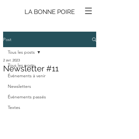
LA BONNE
P
O
I
R
E
Post
Tous les posts
2 avr. 2023
Tous les posts
Newsletter #11
Événements à venir
Newsletters
Événements passés
Textes