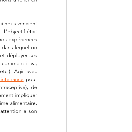
i nous venaient 
. L’objectif était 
nos expériences 
 dans lequel on 
et déployer ses 
 comment il va, 
tc.). Agir avec 
aintenance
 pour 
raceptive), de 
ement impliquer 
me alimentaire, 
attention à son 