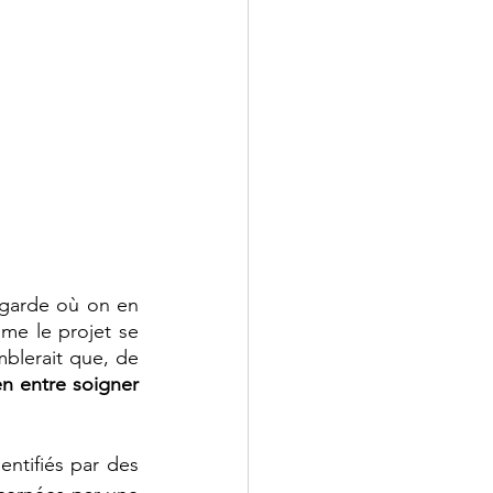
egarde où on en 
me le projet se 
blerait que, de 
ien entre soigner 
ntifiés par des 