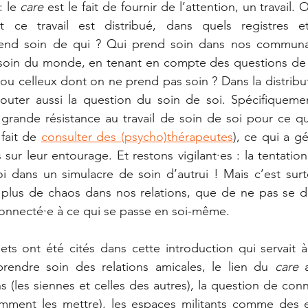
 le 
care
 est le fait de fournir de l’attention, un travail.
ce travail est distribué, dans quels registres et
rend soin de qui ? Qui prend soin dans nos communa
soin du monde, en tenant en compte des questions de du
 ou celleux dont on ne prend pas soin ? Dans la distribu
uter aussi la question du soin de soi. Spécifiqueme
grande résistance au travail de soin de soi pour ce qu
fait de 
consulter des (psycho)thérapeutes
), ce qui a g
sur leur entourage. Et restons vigilant·es : la tentation
oi dans un simulacre de soin d’autrui ! Mais c’est surto
plus de chaos dans nos relations, que de ne pas se d
connecté·e à ce qui se passe en soi-même.
ts ont été cités dans cette introduction qui servait à o
 prendre soin des relations amicales, le lien du 
care 
(les siennes et celles des autres), la question de conna
mment les mettre), les espaces militants comme des e