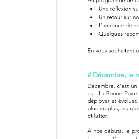
Au programme de cet
Une réflexion su
Un retour sur n
L’annonce de n
Quelques reco
En vous souhaitant u
# Décembre, le m
Décembre, c’est un p
est. La Bonne Poire 
déployer et évoluer.
plus en plus, les q
et lutter
.
À nos débuts, le pr