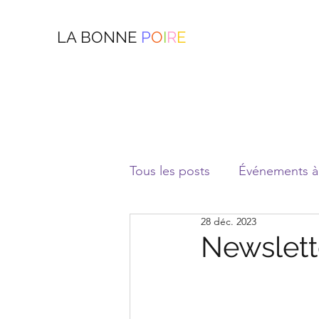
LA BONNE
P
O
I
R
E
Tous les posts
Événements à 
28 déc. 2023
Newslett