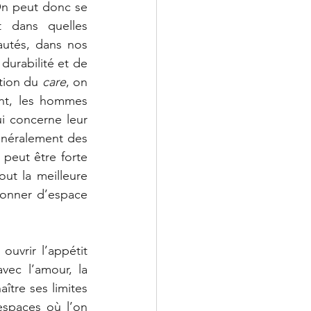
 On peut donc se 
 dans quelles 
utés, dans nos 
rabilité et de 
tion du
 care
, on 
nt, les hommes 
i concerne leur 
énéralement des 
 peut être forte 
ut la meilleure 
onner d’espace 
uvrir l’appétit 
avec l’amour, la 
ître ses limites 
spaces où l’on 