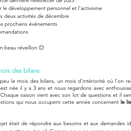
te dernière newsletter de 2023 : 
r le développement personnel et l’activisme
os deux activités de décembre 
os prochains évènements
mmandations
n beau réveillon 🙂
ois des bilans
eu le mois des bilans, un mois d'intériorité où l’on r
est née il y a 3 ans et nous regardons avec enthousias
 Chaque saison vient avec son lot de questions et il sem
uestions qui nous occupent cette année concernent 
le l
ojet était de répondre aux besoins et aux demandes ide