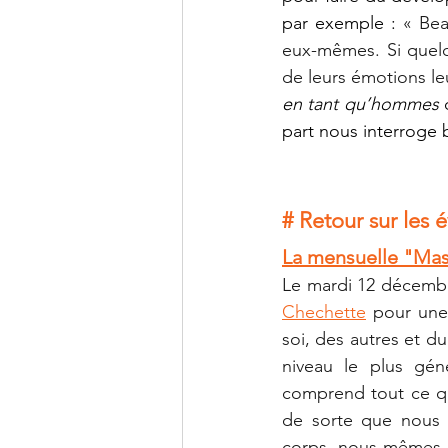
par exemple : 
« 
Bea
eux-mêmes. Si quelqu
de leurs émotions le
en tant qu’hommes
 
part nous interroge 
# Retour sur le
La mensuelle "Masc
Le mardi 12 décemb
Chechette
 pour une
soi, des autres et d
niveau le plus génér
comprend tout ce qu
de sorte que nous 
corps, nous-mêmes e