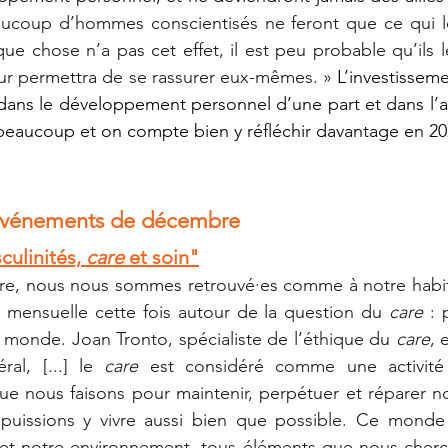
ucoup d’hommes conscientisés ne feront que ce qui les
e chose n’a pas cet effet, il est peu probable qu’ils le 
ur permettra de se rassurer eux-mêmes. »
dans le développement personnel d’une part et dans l’ac
beaucoup et on compte bien y réfléchir davantage en 20
s événements de décembre
ulinités, 
care
 et soin"
re, nous nous sommes retrouvé·es comme à notre habi
 mensuelle cette fois autour de la question du 
care
 : 
u monde. Joan Tronto, spécialiste de l’éthique du 
care
, 
al, [...] le 
care
 est considéré comme une activité 
e nous faisons pour maintenir, perpétuer et réparer no
puissions y vivre aussi bien que possible. Ce mond
t notre environnement, tous éléments que nous chercho