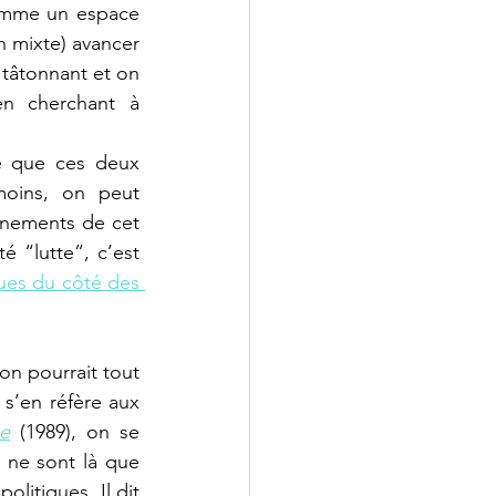
omme un espace 
 mixte) avancer 
tâtonnant et on 
n cherchant à 
e que ces deux 
moins, on peut 
nements de cet 
 “lutte”, c’est 
ues du côté des 
n pourrait tout 
s’en réfère aux 
e
(1989), on se 
ne sont là que 
litiques. Il dit 