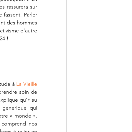
 rassurera sur 
fassent. Parler 
 L’investissement des hommes 
tivisme d’autre 
24 !
tude à 
La Vieille 
prendre soin de 
explique qu’« au 
générique qui 
tre « monde », 
e comprend nos 
ns à relier en 