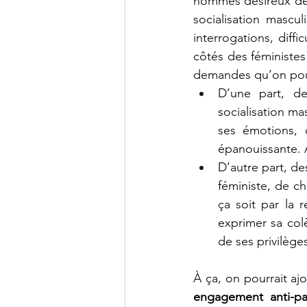
hommes désireux de 
socialisation mascul
interrogations, diffi
côtés des féministes 
demandes qu’on pourr
D’une part, de
socialisation ma
ses émotions, 
épanouissante. 
D’autre part, de
féministe, de ch
ça soit par la 
exprimer sa col
de ses privilèges
À ça, on pourrait ajo
engagement anti-pat