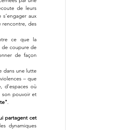
ernées par une 
écoute de leurs 
de s’engager aux 
e rencontre, des 
tre ce que la 
s de coupure de 
onner de façon 
 dans une lutte 
violences – que 
, d’espaces où 
 son pouvoir et 
tte"
. 
i partagent cet 
des dynamiques 