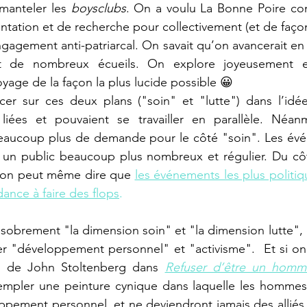
manteler les 
boysclubs
. On a voulu La Bonne Poire c
ntation et de recherche pour collectivement (et de façon
gagement anti-patriarcal. On savait qu’on avancerait en 
ait de nombreux écueils. On explore joyeusement e
age de la façon la plus lucide possible 😀
er sur ces deux plans ("soin" et "lutte") dans l’idé
liées et pouvaient se travailler en parallèle. Néan
 beaucoup plus de demande pour le côté "soin". Les évé
 un public beaucoup plus nombreux et régulier. Du côté
- on peut même dire que 
les événements les plus politiq
dance à faire des flops
.
 sobrement "la dimension soin" et "la dimension lutte", o
er "développement personnel" et "activisme".  Et si on 
ns de John Stoltenberg dans
Refuser d’être un homm
templer une peinture cynique dans laquelle les hommes 
pement personnel, et ne deviendront jamais des alliés po