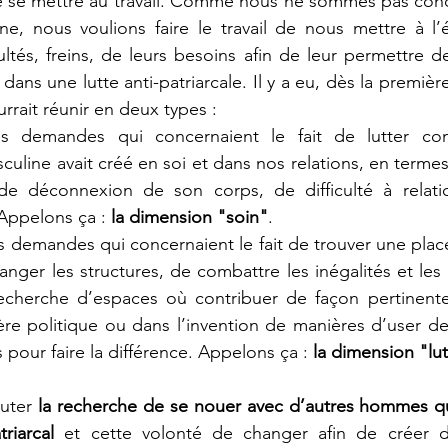
se mettre au travail. Comme nous ne sommes pas conc
ine, nous voulions faire le travail de nous mettre à l’
cultés, freins, de leurs besoins afin de leur permettre 
dans une lutte anti-patriarcale. Il y a eu, dès la premièr
ait réunir en deux types : 
s demandes qui concernaient le fait de lutter con
sculine avait créé en soi et dans nos relations, en terme
de déconnexion de son corps, de difficulté à relati
Appelons ça : 
la dimension "soin"
.
s demandes qui concernaient le fait de trouver une place
anger les structures, de combattre les inégalités et les 
recherche d’espaces où contribuer de façon pertinente
ère politique ou dans l’invention de manières d’user de
 pour faire la différence. Appelons ça : 
la dimension "lu
uter 
la recherche de se nouer avec d’autres hommes qu
riarcal
 et cette volonté de changer afin de créer 