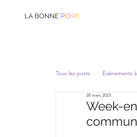
LA BONNE
P
O
I
R
E
Tous les posts
Événements à 
28 mars 2023
Week-end
communi