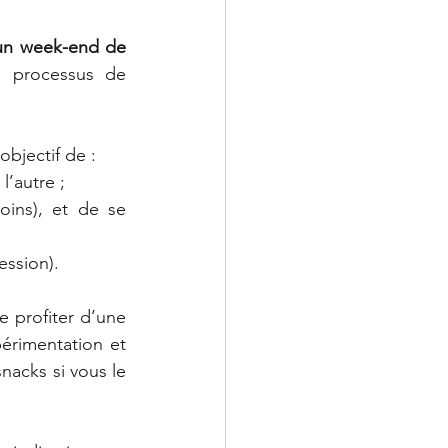
un week-end de 
 processus de 
objectif de :
l’autre ;
ins), et de se 
ession).
e profiter d’une 
érimentation et 
nacks si vous le 