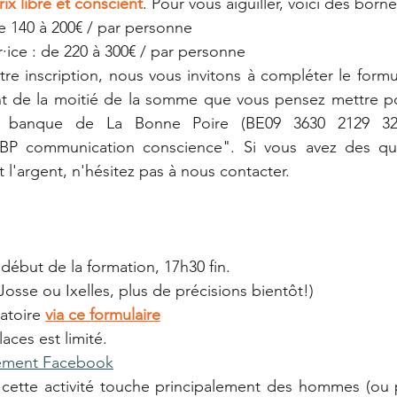
rix libre et conscient
. Pour vous aiguiller, voici des borne
 de 140 à 200€ / par personne
r·ice : de 220 à 300€ / par personne
tre inscription, nous vous invitons à compléter le formul
ent de la moitié de la somme que vous pensez mettre po
 banque de La Bonne Poire (BE09 3630 2129 325
BP communication conscience". Si vous avez des que
t l'argent, n'hésitez pas à nous contacter.
 début de la formation, 17h30 fin.
-Josse ou Ixelles, plus de précisions bientôt!)
atoire 
via ce formulaire
ces est limité.
ement Facebook
ette activité touche principalement des hommes (ou 