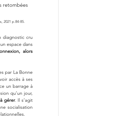
es retombées 
s, 2021 p.84-85.
 diagnostic cru 
 un espace dans 
onnexion, alors 
es par La Bonne 
oir accès à ses 
ce un barrage à 
l’intérieur de soi, qui, s’il cédait, emporterait tout sur son passage ; l’impression qu’un jour, 
 à gérer
. Il s’agit 
 socialisation 
lationnelles.