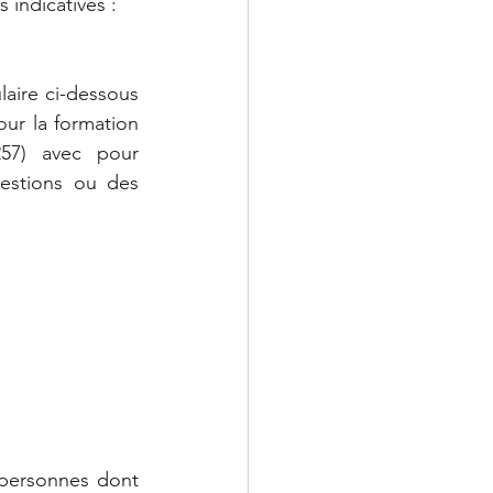
s indicatives : 
aire ci-dessous 
ur la formation 
7) avec pour 
stions ou des 
personnes dont 