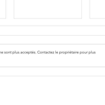
e sont plus acceptés. Contactez le propriétaire pour plus
Mensuelle #2 : À propos
Soci
d'amour
corp