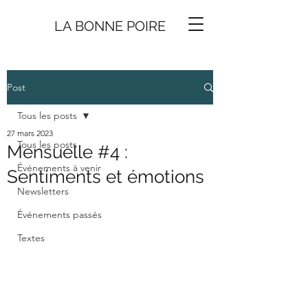
LA BONNE
P
O
I
R
E
Post
Tous les posts
27 mars 2023
Tous les posts
Mensuelle #4 :
Événements à venir
Sentiments et émotions
Newsletters
Événements passés
Textes