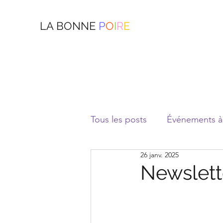
LA BONNE
P
O
I
R
E
Tous les posts
Événements à 
26 janv. 2025
Newslett