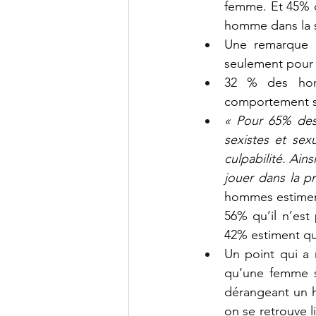
femme. Et 45% d
homme dans la s
Une remarque o
seulement pour
32 % des homm
comportement s
« Pour 65% des F
sexistes et sex
culpabilité. Ain
jouer dans la pr
hommes estiment
56% qu’il n’est
42% estiment qu
Un point qui a
qu’une femme so
dérangeant un ho
on se retrouve li