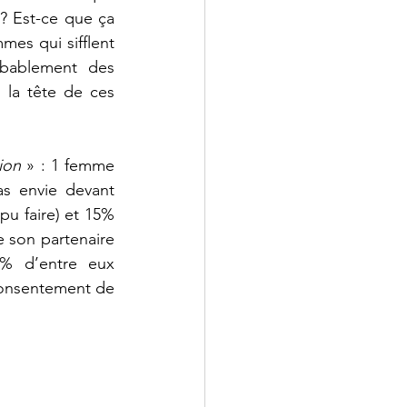
? Est-ce que ça 
mes qui sifflent 
bablement des 
 la tête de ces 
ion 
» : 1 femme 
s envie devant 
u faire) et 15% 
 son partenaire 
% d’entre eux 
consentement de 