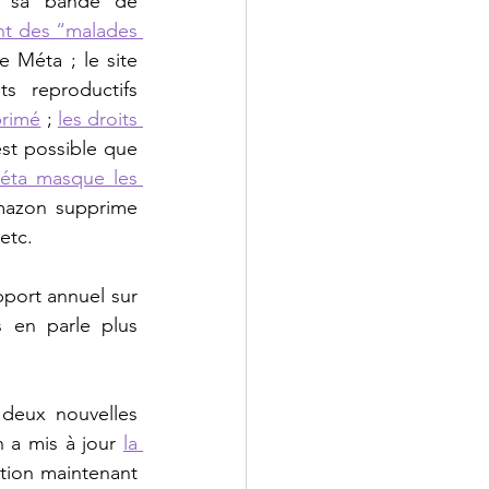
minorisées et principalement des personnes LGBTQIA+, soutenu par sa bande de 
t des “malades 
 Méta ; le site 
s reproductifs 
primé
 ; 
les droits 
st possible que 
éta masque les 
mazon supprime 
etc.
port annuel sur 
 en parle plus 
deux nouvelles 
n a mis à jour 
la 
tion maintenant 