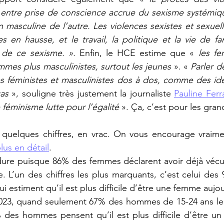
 entre prise de conscience accrue du sexisme systémiqu
n masculine de l’autre. Les violences sexistes et sexuel
en hausse, et le travail, la politique et la vie de fami
s de ce sexisme. ». 
Enfin, le HCE estime que « 
les fe
ommes plus masculinistes, surtout les jeunes
 ». « 
Parler d
es féministes et masculinistes dos à dos, comme des idé
cas
 », souligne très justement la journaliste 
Pauline Ferra
féminisme lutte pour l’égalité 
». Ça, c’est pour les gra
 quelques chiffres, en vrac. On vous encourage vraimen
 plus en détail
.
ure puisque 86% des femmes déclarent avoir déjà vécu 
e. L’un des chiffres les plus marquants, c’est celui de
ui estiment qu’il est plus difficile d’être une femme aujou
023, quand seulement 67% des hommes de 15-24 ans le 
3% des hommes pensent qu’il est plus difficile d’être 