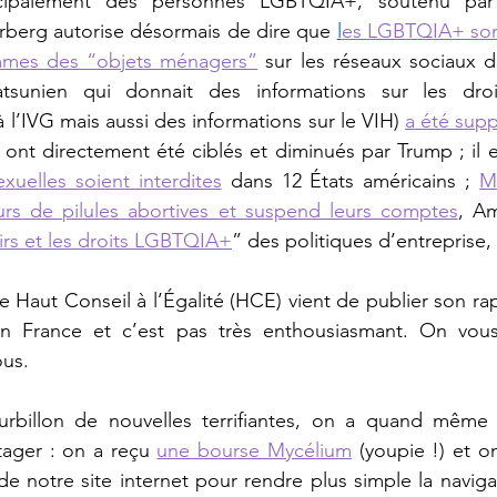
erberg autorise désormais de dire que 
l
es LGBTQIA+ son
mmes des “objets ménagers”
 sur les réseaux sociaux de
tsunien qui donnait des informations sur les droit
 l’IVG mais aussi des informations sur le VIH) 
a été sup
ont directement été ciblés et diminués par Trump ; il e
xuelles soient interdites
 dans 12 États américains ; 
M
urs de pilules abortives et suspend leurs comptes
, A
oirs et les droits LGBTQIA+
” des politiques d’entreprise, 
aut Conseil à l’Égalité (HCE) vient de publier son rap
en France et c’est pas très enthousiasmant. On vous
us. 
rbillon de nouvelles terrifiantes, on a quand même 
tager : on a reçu 
une bourse Mycélium
 (youpie !) et o
de notre site internet pour rendre plus simple la naviga