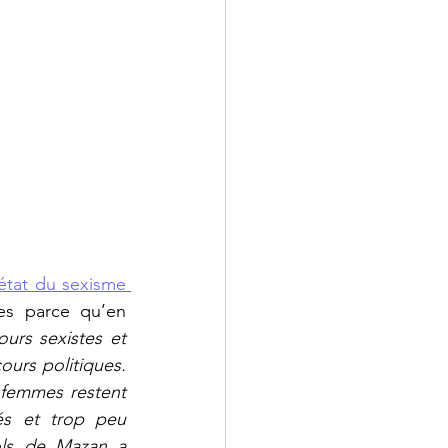
état du sexisme 
es parce qu’en 
ours sexistes et 
urs politiques. 
 femmes restent 
és et trop peu 
ols de Mazan a 