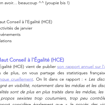
en avoir… beaucoup ^^ (youpie bis !)
ut Conseil à l’Egalité (HCE)
ctivités de janvier
événements
ations
aut Conseil à l'Égalité (HCE)
Egalité (HCE)
vient de publier 
son rapport annuel sur l'
s de plus, on vous partage des statistiques français
nque cruellement
. On lit dans ce rapport : « 
Les disc
gné en visibilité, notamment dans les médias et les disco
alités sont de plus en plus traités dans les médias, les
es propos sexistes trop coutumiers, trop peu contrôl
pport considère également que « 
le procès des vi