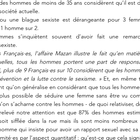
es hommes de moins de 35 ans considèrent qu’il est diff
ociété actuelle.
u une blague sexiste est dérangeante pour 3 femm
 1 homme sur 2.
es s’inquiètent souvent d’avoir fait une remar
existe.
rançais·es, l’affaire Mazan illustre le fait qu’en matiè
uelles, tous les hommes portent une part de responsab
si, plus de 9 Français·es sur 10 considèrent que les homm
évention et la lutte contre le sexisme. »
 Et, en même 
 qu’on généralise en considérant que tous les hommes 
 plus possible de séduire une femme sans être vu comm
’on s’acharne contre les hommes - de quoi relativiser, d
 relevé notre attention est que 87% des hommes estim
it sifflée dans la rue mais ils sont moins nombreux (
mme qui insiste pour avoir un rapport sexuel avec sa co
mité·es par l’aspect quantitatif : qu’est-ce que cela signi