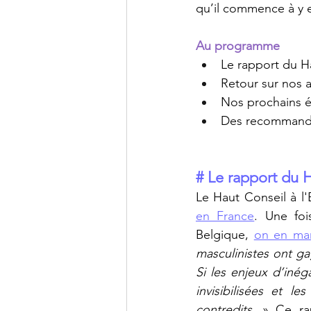
qu’il commence à y 
Au programme 
Le rapport du Ha
Retour sur nos a
Nos prochains 
Des recommand
# Le rapport du H
Le Haut Conseil à l'
en France
. Une foi
Belgique, 
on en ma
masculinistes ont ga
Si les enjeux d’inég
invisibilisées et l
contredits.
 » Ce ra