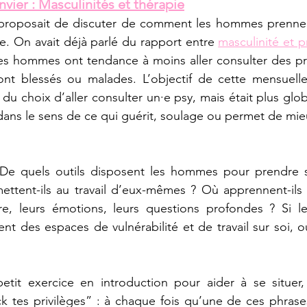
vier : Masculinités et thérapie
e proposait de discuter de comment les hommes prennent
e. On avait déjà parlé du rapport entre
masculinité et p
les hommes ont tendance à moins aller consulter des pr
sont blessés ou malades. L’objectif de cette mensuelle
du choix d’aller consulter un·e psy, mais était plus glob
dans le sens de ce qui guérit, soulage ou permet de mi
e quels outils disposent les hommes pour prendre so
ettent-ils au travail d’eux-mêmes ? Où apprennent-ils à 
re, leurs émotions, leurs questions profondes ? Si les
 des espaces de vulnérabilité et de travail sur soi, o
tit exercice en introduction pour aider à se situer
 tes privilèges” : à chaque fois qu’une de ces phrases