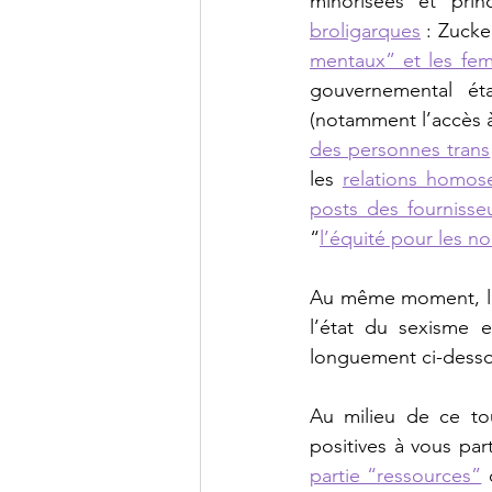
broligarques
 : Zuck
mentaux” et les fe
gouvernemental éta
(notamment l’accès à
des personnes trans
les 
relations homose
posts des fournisse
“
l’équité pour les n
Au même moment, le H
l’état du sexisme 
longuement ci-desso
Au milieu de ce tou
positives à vous par
partie “ressources”