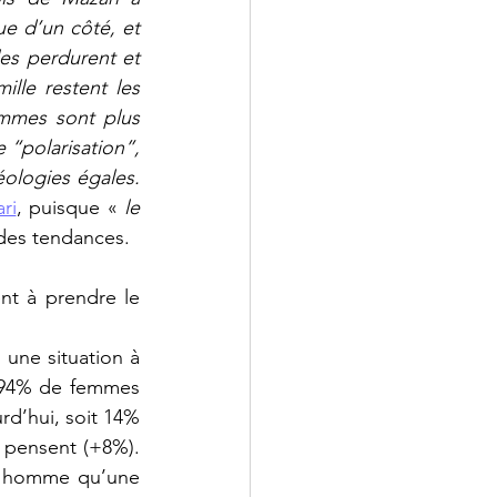
e d’un côté, et 
les perdurent et 
lle restent les 
mmes sont plus 
e “polarisation”, 
ologies égales. 
ri
, puisque « 
le 
ndes tendances.
t à prendre le 
une situation à 
s 94% de femmes 
rd’hui, soit 14% 
pensent (+8%). 
un homme qu’une 