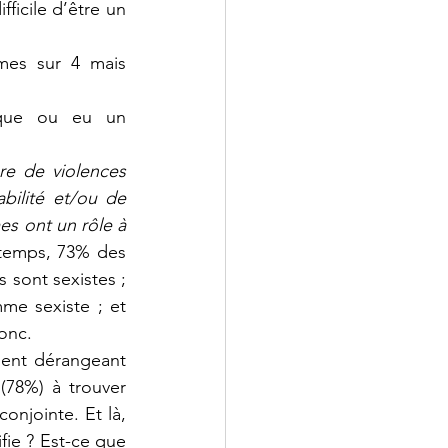
icile d’être un 
es sur 4 mais 
que ou eu un 
re de violences 
ilité et/ou de 
es ont un rôle à 
temps, 73% des 
sont sexistes ; 
e sexiste ; et 
onc.
ent dérangeant 
78%) à trouver 
njointe. Et là, 
fie ? Est-ce que 