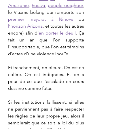
Amazonie
, 
Rojava
, 
peuple ouïghour
, 
le Vlaams belang qui remporte son 
premier mayorat à Ninove
 ou 
l’horizon Arizona
, et toutes les autres 
encore) afin d’
en porter le deuil
. Ça 
fait un an que l’on supporte 
l’insupportable, que l’on est témoins 
d’actes d’une violence inouïe.
Et franchement, on pleure. On est en 
colère. On est indignées. Et on a 
peur de ce que l’escalade en cours 
dessine comme futur.
Si les institutions faillissent, si elles 
ne parviennent pas à faire respecter 
les règles de leur propre jeu, alors il 
semblerait que ce soit la loi du plus 