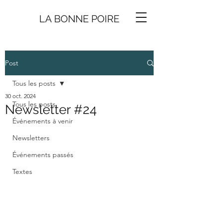
LA BONNE
P
O
I
R
E
Post
Tous les posts
30 oct. 2024
Tous les posts
Newsletter #24
Événements à venir
Newsletters
Événements passés
Textes