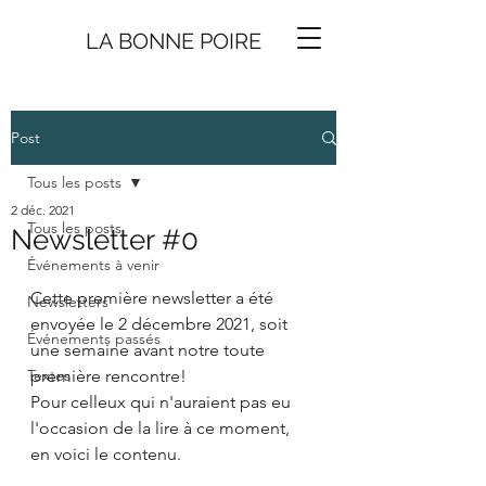
LA BONNE
P
O
I
R
E
Post
Tous les posts
2 déc. 2021
Tous les posts
Newsletter #0
Événements à venir
Cette première newsletter a été 
Newsletters
envoyée le 2 décembre 2021, soit 
Événements passés
une semaine avant notre toute 
Textes
première rencontre!
Pour celleux qui n'auraient pas eu 
l'occasion de la lire à ce moment, 
en voici le contenu.