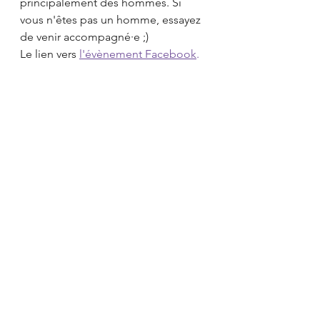
principalement des hommes. Si 
vous n'êtes pas un homme, essayez 
de venir accompagné·e ;)
Le lien vers
l'évènement Facebook
.
Newsletter
Newsletters
Voir tout
Posts récents