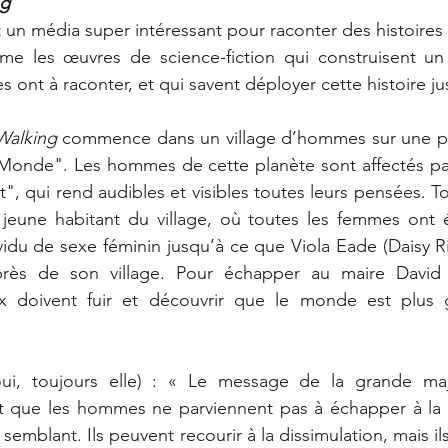
ng
t un média super intéressant pour raconter des histoires 
aime les œuvres de science-fiction qui construisent un
les ont à raconter, et qui savent déployer cette histoire ju
Walking
 commence dans un village d’hommes sur une pla
onde". Les hommes de cette planète sont affectés par
", qui rend audibles et visibles toutes leurs pensées. T
 jeune habitant du village, où toutes les femmes ont ét
vidu de sexe féminin jusqu’à ce que Viola Eade (Daisy Ri
 près de son village. Pour échapper au maire David 
x doivent fuir et découvrir que le monde est plus g
oui, toujours elle) : « Le message de la grande majo
t que les hommes ne parviennent pas à échapper à la b
e semblant. Ils peuvent recourir à la dissimulation, mais il