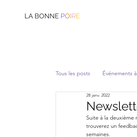
LA BONNE
P
O
I
R
E
Tous les posts
Événements à 
28 janv. 2022
Newslett
Suite à la deuxième r
trouverez un feedbac
semaines.