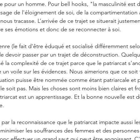
e pour un homme. Pour bell hooks, "la masculinité est 
ssage de l'éloignement de soi, de la compartimentation a
 nous tracasse. L’arrivée de ce trajet se situerait justemen
re ses émotions et donc de se reconnecter à soi.
enre (le fait d'être éduqué et socialisé différemment sel
 de devoir passer par un trajet de déconstruction. Quelqu
é la complexité de ce trajet parce que le patriarcat s'anc
 un voile sur les évidences. Nous aimerions que ce soit f
ituation puisse être nommée comme étant patriarcale et
 le soit pas. Mais les choses sont moins bien claires et f
atriarcat est un apprentissage. Et la bonne nouvelle est 
e.
e par la reconnaissance que le patriarcat impacte aussi l
 minimiser les souffrances des femmes et des personnes 
donc effectuer un grand saut qui peut être angoissant. C'