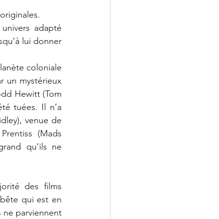
originales. 
 univers adapté 
squ’à lui donner 
nète coloniale 
 un mystérieux 
odd Hewitt (Tom 
é tuées. Il n’a 
dley), venue de 
Prentiss (Mads 
rand qu’ils ne 
rité des films 
ête qui est en 
s ne parviennent 