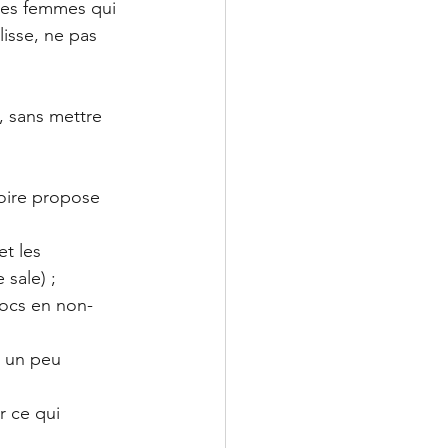
 ces femmes qui 
lisse, ne pas 
), sans mettre 
Poire propose 
t les 
sale) ;
locs en non-
s un peu 
r ce qui 