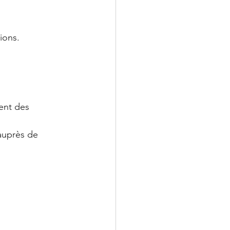
ions. 
ent des 
auprès de 