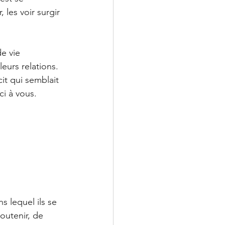
les voir surgir 
e vie 
eurs relations. 
t qui semblait 
i à vous. 
 lequel ils se 
outenir, de 