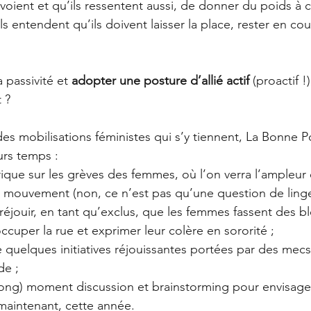
ils voient et qu’ils ressentent aussi, de donner du poids à
ils entendent qu’ils doivent laisser la place, rester en cou
 passivité et 
adopter une posture d’allié actif 
(proactif !
 ?
des mobilisations féministes qui s’y tiennent, La Bonne 
urs temps :
ique sur les grèves des femmes, où l’on verra l’ampleur e
 mouvement (non, ce n’est pas qu’une question de linge 
 réjouir, en tant qu’exclus, que les femmes fassent des b
ccuper la rue et exprimer leur colère en sororité ;
e quelques initiatives réjouissantes portées par des mec
de ;
s long) moment discussion et brainstorming pour envisage
, maintenant, cette année.