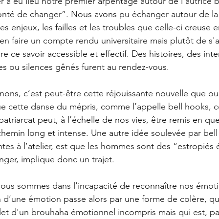
r a eu lieu notre premier arpentage autour de l’autrice b
onté de changer”. Nous avons pu échanger autour de la 
les enjeux, les failles et les troubles que celle-ci creus
’en faire un compte rendu universitaire mais plutôt de s'
e ce savoir accessible et effectif. Des histoires, des int
es ou silences gênés furent au rendez-vous.
ons, c’est peut-être cette réjouissante nouvelle que ou
 cette danse du mépris, comme l’appelle bell hooks, ce
 patriarcat peut, à l’échelle de nos vies, être remis en qu
emin long et intense. Une autre idée soulevée par bell 
tes à l’atelier, est que les hommes sont des “estropiés 
nger, implique donc un trajet.
nous sommes dans l'incapacité de reconnaître nos émoti
 d’une émotion passe alors par une forme de colère, qui
let d'un brouhaha émotionnel incompris mais qui est, par 