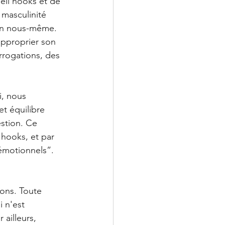
ell hooks et de 
masculinité 
e en nous-même. 
approprier son 
errogations, des 
i, nous 
t équilibre 
estion. Ce 
hooks, et par 
émotionnels”. 
ons. Toute 
 n'est 
ailleurs, 