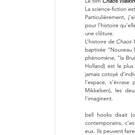
Le film 
Chaos Walki
La science-fiction es
Particulièrement, j’
pour l’histoire qu’el
une clôture. 
L’histoire de 
Chaos 
baptisée "Nouveau M
phénomène, "la Bruit
Holland) est le plus
jamais cotoyé d’indi
l’espace, s’écrase
Mikkelsen), les deu
l'imaginent.
bell hooks disait (
contemporains, c’es
eux. Ils peuvent fair