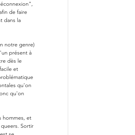
déconnexion", 
fin de faire 
t dans la 
on notre genre) 
'un présent à 
re dès le 
acile et 
 problématique 
rontales qu'on 
donc qu'on 
es hommes, et 
queers. Sortir 
est se 