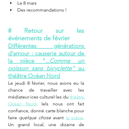
Le 8 mars
Des recommandations !
# Retour sur les 
événements de février
Différentes générations 
d'amour : causerie autour de 
la pièce "
...Comme un 
poisson sans bicyclette" 
au 
théâtre Océan Nord
Le jeudi 8 février, nous avons eu la 
chance de travailler avec les 
médiateur·ices culturel·les du 
théâtre 
Océan Nord
. Iels nous ont fait 
confiance, donné carte blanche pour 
faire
 quelque chose
 avant 
la pièce
. 
Un grand local, une dizaine de 