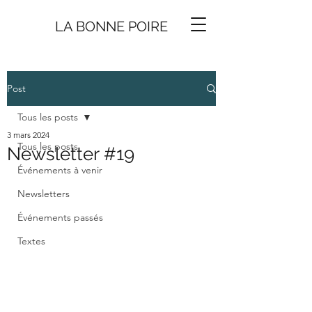
LA BONNE
P
O
I
R
E
Post
Tous les posts
3 mars 2024
Tous les posts
Newsletter #19
Événements à venir
Newsletters
Événements passés
Textes