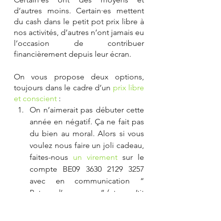
d’autres moins. Certain·es mettent 
du cash dans le petit pot prix libre à 
nos activités, d’autres n’ont jamais eu 
l’occasion de contribuer 
financièrement depuis leur écran. 
On vous propose deux options, 
toujours dans le cadre d’un 
prix libre 
et conscient
 : 
On n’aimerait pas débuter cette 
année en négatif. Ça ne fait pas 
du bien au moral. Alors si vous 
voulez nous faire un joli cadeau, 
faites-nous 
un virement
 sur le 
compte BE09 3630 2129 3257 
avec en communication “ 
Retour d’ascenseur ” (et un p’tit 
mot gentil si vous voulez). Ces 
infos sont aussi disponibles 