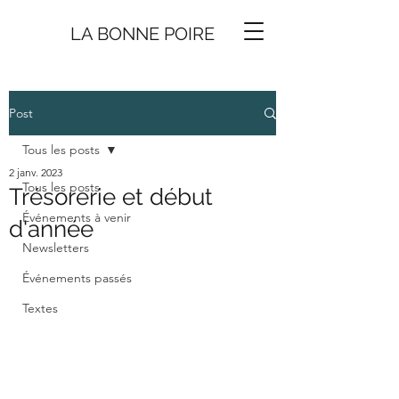
LA BONNE
P
O
I
R
E
Post
Tous les posts
2 janv. 2023
Tous les posts
Trésorerie et début
Événements à venir
d'année
Newsletters
Événements passés
Textes