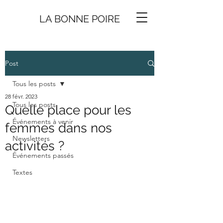
LA BONNE
P
O
I
R
E
Post
Tous les posts
28 févr. 2023
Tous les posts
Quelle place pour les
Événements à venir
femmes dans nos
Newsletters
activités ?
Événements passés
Textes