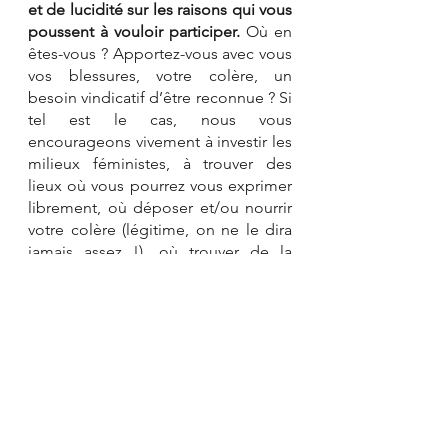
et de lucidité sur les raisons qui vous 
poussent à vouloir participer.
 Où en 
êtes-vous ? Apportez-vous avec vous 
vos blessures, votre colère, un 
besoin vindicatif d’être reconnue ? Si 
tel est le cas, nous vous 
encourageons vivement à investir les 
milieux féministes, à trouver des 
lieux où vous pourrez vous exprimer 
librement, où déposer et/ou nourrir 
votre colère (légitime, on ne le dira 
jamais assez !), où trouver de la 
reconnaissance. Si ce sont nos 
thématiques qui vous intéressent, il 
existe une 
section ressources
 assez 
fournie sur notre site web, qui 
renvoie vers des collectifs, des 
publications, des podcasts, et il nous 
arrive régulièrement de publier nos 
propres réflexions, nos outils, pour 