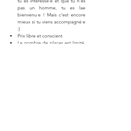
tu es intéressé·e et que tu n'es 
pas un homme, tu es lae 
bienvenu·e ! Mais c'est encore 
mieux si tu viens accompagné·e 
:) 
Prix libre et conscient
Le nombre de places est limité. 
Inscription souhaitée 
via ce 
formulaire
Événement 
Facebook
Événement
Mensuelle
Honte
Événements passés
Voir tout
Posts récents