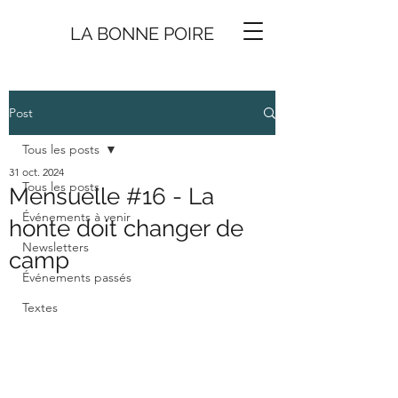
LA BONNE
P
O
I
R
E
Post
Tous les posts
31 oct. 2024
Tous les posts
Mensuelle #16 - La
Événements à venir
honte doit changer de
Newsletters
camp
Événements passés
Textes