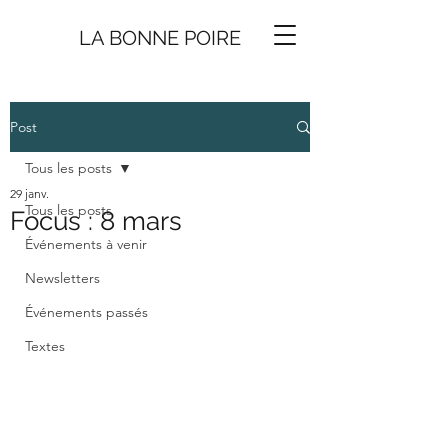
LA BONNE
P
O
I
R
E
Post
Tous les posts
29 janv.
Tous les posts
Focus : 8 mars
Événements à venir
Newsletters
Événements passés
Textes