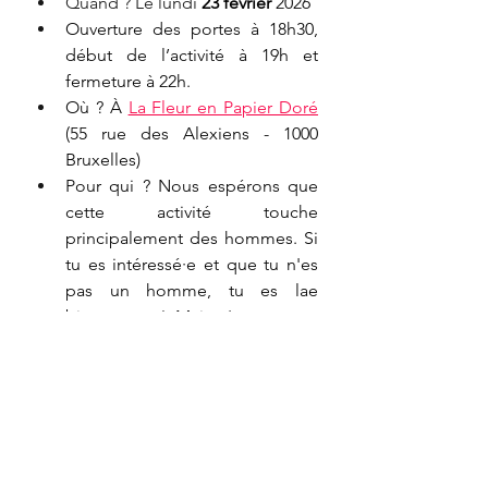
Quand ? Le lundi
23 février 
2026
Ouverture des portes à 18h30, 
début de l’activité à 19h et 
fermeture à 22h.
Où ? À 
La Fleur en Papier Doré
(55 rue des Alexiens - 1000 
Bruxelles)
​​Pour qui ? Nous espérons que 
cette activité touche 
principalement des hommes. Si 
tu es intéressé·e et que tu n'es 
pas un homme, tu es lae 
bienvenu·e ! Mais c'est encore 
mieux si tu viens accompagné·e 
:)
Le nombre de places est limité : 
inscription 
via ce formulaire
.
Prix libre et conscient
Événement 
Facebook