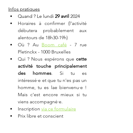
Infos pratiques
Quand ? Le lundi 
29 avril
 2024
Horaires à confirmer (l’activité 
débutera probablement aux 
alentours de 18h30-19h)
Où ? Au 
Boom café
 - 7 rue 
Pletinckx - 1000 Bruxelles
Qui ? Nous espérons que 
cette 
activité touche principalement 
des hommes
. Si tu es 
intéressé·e et que tu n'es pas un 
homme, tu es lae bienvenu·e ! 
Mais c'est encore mieux si tu 
viens accompagné·e.
Inscription 
via ce formulaire
Prix libre et conscient
Évènement 
Facebook
Arpentage
Féminisme matérialiste