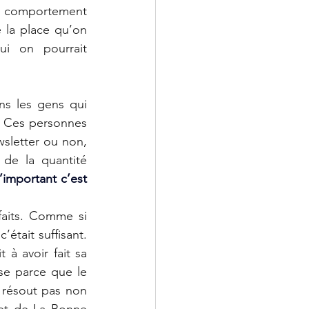
comportement 
la place qu’on 
i on pourrait 
ns les gens qui 
. Ces personnes 
sletter ou non, 
de la quantité 
l’important c’est 
faits. Comme si 
était suffisant. 
à avoir fait sa 
e parce que le 
 résout pas non 
jet de La Bonne 