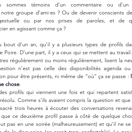
us sommes témoins d’un commentaire ou d’un 
notre groupe d’ami·es ? Ou de devenir conscients de 
estuelle ou par nos prises de paroles, et de qu
cier en agissant comme ça ?
 bout d’un an, qu’il y a plusieurs types de profils da
 Poire. D’une part, il y a ceux qui se mettent au travail
res régulièrement ou moins régulièrement, lisent la new
stion n’est pas celle des disponibilités agenda ou 
ion pour être présents, ni même de “où” ça se passe : 
ue chose
.
 des profils qui viennent une fois et qui repartent satis
ésolu. Comme s’ils avaient compris la question et que c’
cré trois heures à écouter des conversations revenait 
t que ce deuxième profil passe à côté de quelque chos
out pas en une soirée (malheureusement) et qu’il ne se
 de la discussion (ce serait trop confortable). Le pro