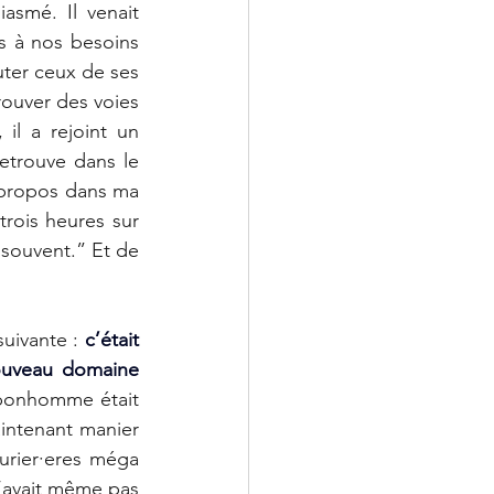
smé. Il venait 
 à nos besoins 
ter ceux de ses 
ouver des voies 
l a rejoint un 
etrouve dans le 
e propos dans ma 
trois heures sur 
 souvent.” Et de 
suivante : 
c’était 
ouveau domaine 
bonhomme était 
aintenant manier 
une arme. Mon personnage de son côté faisait partie d’une guilde d’aventurier·eres méga 
’avait même pas 