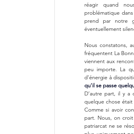
réagir quand no
problématique dans 
prend par notre g
éventuellement silen
Nous constatons, au
fréquentent La Bonne
viennent aux rencont
peu importe. La que
d’énergie à disposit
qu’il se passe quelq
D’autre part, il y a
quelque chose était r
Comme si avoir consa
part. Nous, on croi
patriarcat ne se rés
plus uniquement par