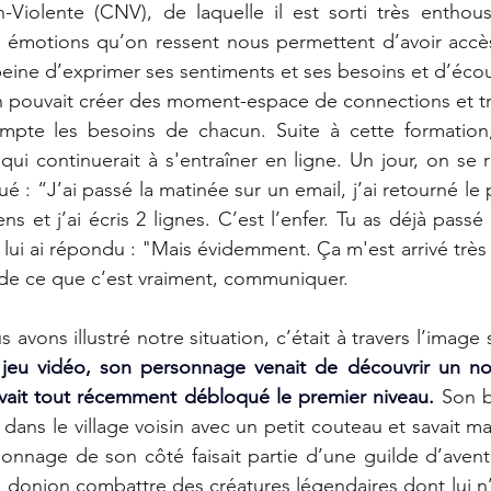
iolente (CNV), de laquelle il est sorti très enthousia
 émotions qu’on ressent nous permettent d’avoir accès
peine d’exprimer ses sentiments et ses besoins et d’écou
on pouvait créer des moment-espace de connections et tr
pte les besoins de chacun. Suite à cette formation, i
ui continuerait à s'entraîner en ligne. Un jour, on se r
igué : “J’ai passé la matinée sur un email, j’ai retourné l
ns et j’ai écris 2 lignes. C’est l’enfer. Tu as déjà passé 
 lui ai répondu : "Mais évidemment. Ça m'est arrivé très
 de ce que c’est vraiment, communiquer.
avons illustré notre situation, c’était à travers l’image 
jeu vidéo, son personnage venait de découvrir un n
avait tout récemment débloqué le premier niveau.
 Son 
 dans le village voisin avec un petit couteau et savait m
en donjon combattre des créatures légendaires dont lui n