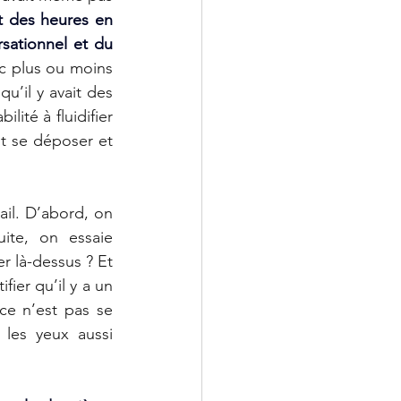
t des heures en 
buvant des cafés en terrasse ? Elles XP* dans le domaine du travail conversationnel et du 
c plus ou moins 
u’il y avait des 
ité à fluidifier 
 se déposer et 
ail. D’abord, on 
ite, on essaie 
r là-dessus ? Et 
ier qu’il y a un 
ce n’est pas se 
 les yeux aussi 