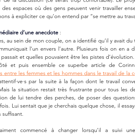
r des espaces où des gens peuvent venir travailler ens
hons à expliciter ce qu’on entend par “se mettre au travai
rmédiaire d’une anecdote
 :
, au sein de mon couple, on a identifié qu’il y avait du tra
muniquait l’un envers l’autre. Plusieurs fois on en a di
e passait et quelles pouvaient être les pistes d’évolution
ôté et puis ensemble ce superbe article de Corin
es entre les femmes et les hommes dans le travail de la 
tentif·ve·s par la suite à la façon dont le travail conve
ais la situation restait très frustrante pour tous les de
ion de lui tendre des perches, de poser des questions qu
ois. Lui sentait que je cherchais quelque chose, il essay
 suffisant.
aiment commencé à changer lorsqu’il a suivi une