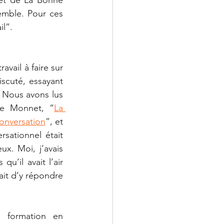
emble. Pour ces 
l”. 
vail à faire sur 
scuté, essayant 
. Nous avons lus 
ne Monnet, “
La 
conversation
”, et 
rsationnel était 
ux. Moi, j’avais 
’il avait l’air 
ait d’y répondre 
 formation en 