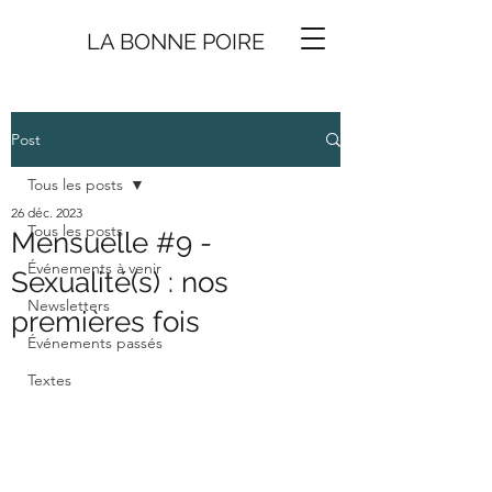
LA BONNE
P
O
I
R
E
Post
Tous les posts
26 déc. 2023
Tous les posts
Mensuelle #9 -
Événements à venir
Sexualité(s) : nos
Newsletters
premières fois
Événements passés
Textes