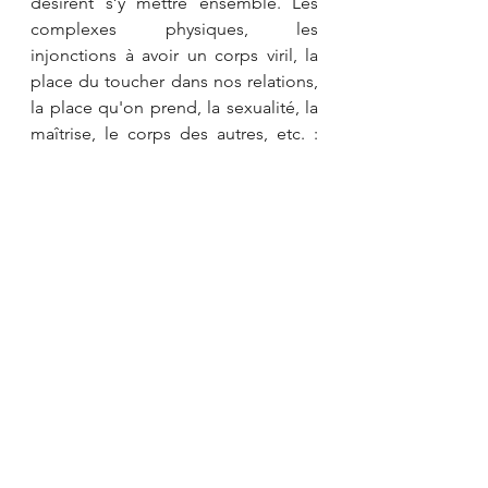
désirent s’y mettre ensemble. Les 
complexes physiques, les 
injonctions à avoir un corps viril, la 
place du toucher dans nos relations, 
la place qu'on prend, la sexualité, la 
maîtrise, le corps des autres, etc. : 
nos rapports au corps peuvent être 
appréhendés par tout un tas de 
sujets que nous explorerons 
ensemble.
Événement
Mensuelle
Sexualités
Événements passés
Voir tout
Posts récents