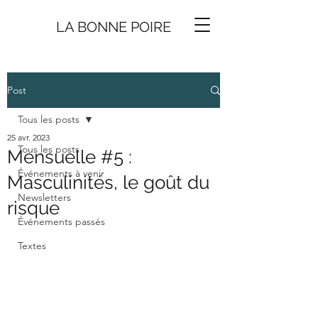
LA BONNE
P
O
I
R
E
Post
Tous les posts
25 avr. 2023
Tous les posts
Mensuelle #5 :
Événements à venir
Masculinités, le goût du
Newsletters
risque
Événements passés
Textes