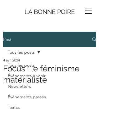
LA BONNE
P
O
I
R
E
Post
Tous les posts
4 avr. 2024
Tous les posts
Focus : le féminisme
Événements à venir
matérialiste
Newsletters
Événements passés
Textes