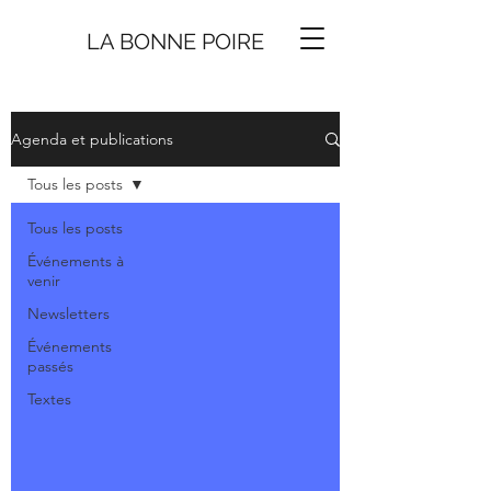
LA BONNE
P
O
I
R
E
Agenda et publications
Tous les posts
Tous les posts
Événements à
venir
Newsletters
Événements
passés
Textes