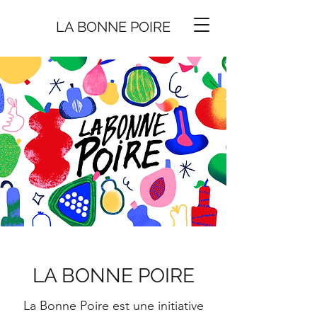
LA BONNE
P
O
I
R
E
LA BONNE POIRE
La Bonne Poire est une initiative