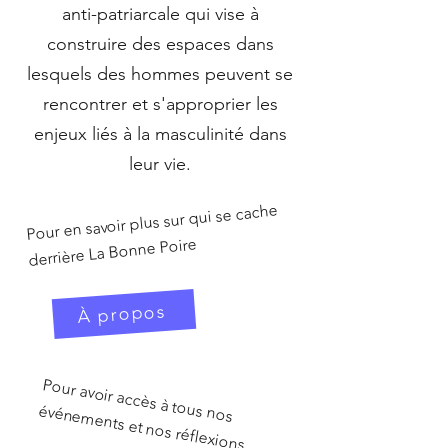
anti-patriarcale qui vise à
construire des espaces dans
lesquels des hommes peuvent se
rencontrer et s'approprier les
enjeux liés à la masculinité dans
leur vie.
Pour en savoir plus sur qui se cache
derrière La Bonne Poire
À propos
Pour avoir accès à tous nos
événem
ents et nos réflexions