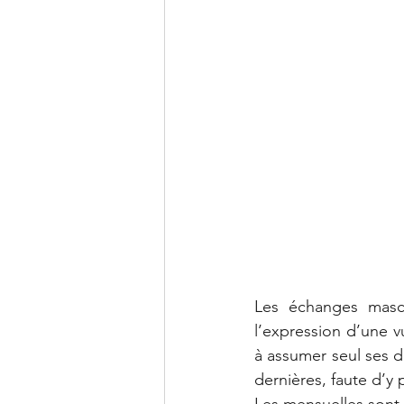
Les échanges mascu
l’expression d’une vu
à assumer seul ses di
dernières, faute d’y p
Les mensuelles sont 