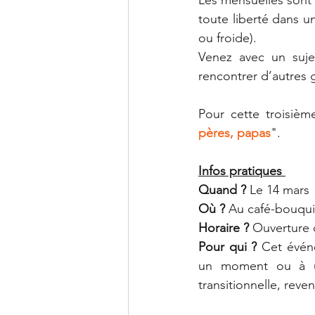
toute liberté dans un
ou froide). 
Venez avec un suje
rencontrer d’autres 
Pour cette troisièm
pères, papas
".
Infos pratiques 
Quand ?
 Le 14 mars
Où ? 
Au café-bouquin
Horaire ? 
Ouverture d
Pour qui ?
 Cet événe
un moment ou à un
transitionnelle, reve