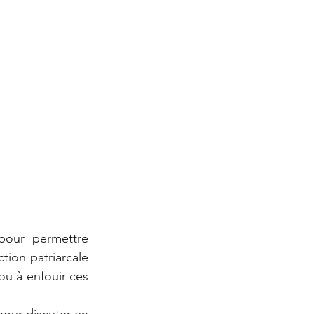
pour permettre 
tion patriarcale 
ou à enfouir ces 
our discuter en 