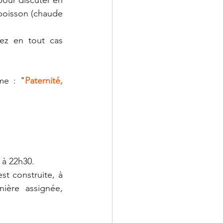
 boisson (chaude 
z en tout cas 
me : "
Paternité, 
 à 22h30.
t construite, à 
ère assignée, 