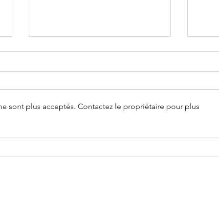
Les 
e sont plus acceptés. Contactez le propriétaire pour plus
Mensuelle #1 : Les amitiés
masculines