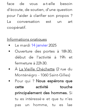
face de vous a-t-elle besoin 
d’écoute, de soutien, d’une question 
pour l’aider à clarifier son propos ? 
La conversation est un art 
coopératif. 
Informations pratiques
Le mard
i 
14 janvier 
2025
Ouverture des portes à 18h30, 
début de l’activité à 19h et 
fermeture à 22h30.
À
La Vieille Chéchette
 (2 rue d
u 
Monténégro - 1060 Saint-Gilles)
​​Pour qui ? 
Nous espérons que 
cette activité touche 
principalement des hommes. 
Si 
tu es intéressé·e et que tu n'es 
pas un homme, tu es lae 
bienvenu·e ! Mais c'est encore 