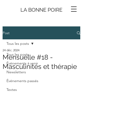
LA BONNE
P
O
I
R
E
Post
Tous les posts
24 déc. 2024
Tous les posts
Mensuelle #18 -
Événements à venir
Masculinités et thérapie
Newsletters
Événements passés
Textes