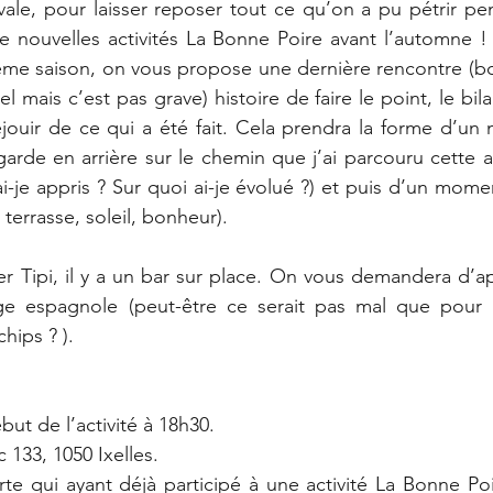
vale, pour laisser reposer tout ce qu’on a pu pétrir pend
e nouvelles activités La Bonne Poire avant l’automne !
ème saison, on vous propose une dernière rencontre (bon,
rel mais c’est pas grave) histoire de faire le point, le bil
ouir de ce qui a été fait. Cela prendra la forme d’un
regarde en arrière sur le chemin que j’ai parcouru cette 
-je appris ? Sur quoi ai-je évolué ?) et puis d’un momen
terrasse, soleil, bonheur).
lier Tipi, il y a un bar sur place. On vous demandera d’a
ge espagnole (peut-être ce serait pas mal que pour 
hips ? ).
ébut de l’activité à 18h30.
 133, 1050 Ixelles.
te qui ayant déjà participé à une activité La Bonne Poi