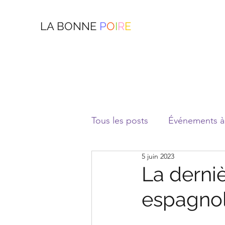
LA BONNE
P
O
I
R
E
Tous les posts
Événements à 
5 juin 2023
La derniè
espagnol