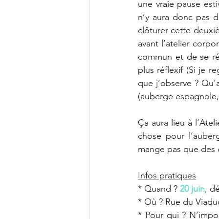
une vraie pause esti
n’y aura donc pas d
clôturer cette deuxi
avant l’atelier corpo
commun et de se réj
plus réflexif (Si je 
que j’observe ? Qu’ai
(auberge espagnole, 
Ça aura lieu à l’Ate
chose pour l’auber
mange pas que des c
Infos pratiques
* Quand ? 
20 juin
, d
* Où ? Rue du Viaduc
* Pour qui ? N’impor