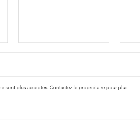
e sont plus acceptés. Contactez le propriétaire pour plus
Mensuelle #26 -
Arpe
Concurrence et compétition
et c