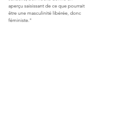
aperçu saisissant de ce que pourrait 
être une masculinité libérée, donc 
féministe."
Et aussi le chapitre "Comprendre le 
patriarcat" en libre accès 
sur 
Infokiosques
.
# Infos sur l'événement
L'arpentage aura lieu le 12 janvier 
2022. Toutes les informations 
pratiques se trouvent sur notre 
page 
Facebook
.
Si tu souhaites déjà t'inscrire, 
c'est 
via ce lien
. 