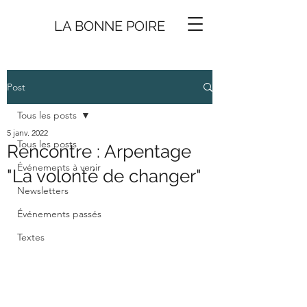
LA BONNE
P
O
I
R
E
Post
Tous les posts
5 janv. 2022
Tous les posts
Rencontre : Arpentage
Événements à venir
"La volonté de changer"
Newsletters
Événements passés
Textes